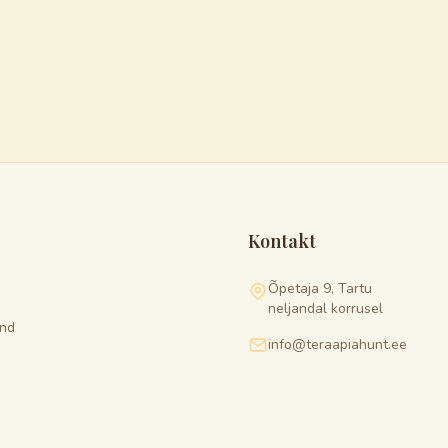
Kontakt
Õpetaja 9, Tartu
neljandal korrusel
nd
info@teraapiahunt.ee