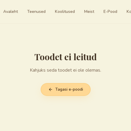
Avaleht
Teenused
Koolitused
Meist
E-Pood
Ko
Toodet ei leitud
Kahjuks seda toodet ei ole olemas.
Tagasi e-poodi